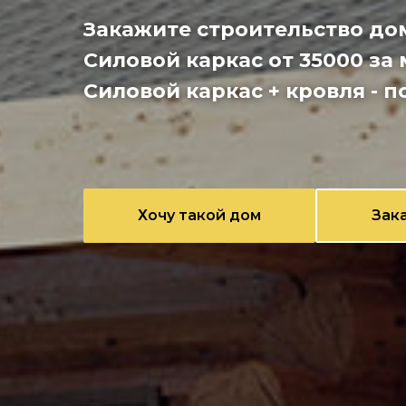
Закажите строительство до
Силовой каркас от 35000 за 
Силовой каркас + кровля - п
Хочу такой дом
Зак