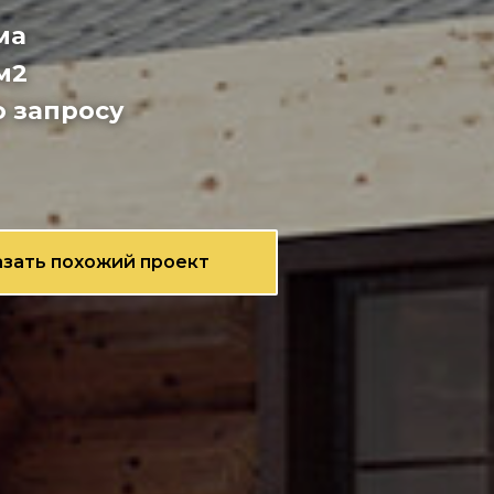
ма
м2
о запросу
азать похожий проект