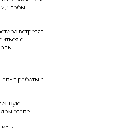
м, чтобы
стера встретят
оиться о
налы.
 опыт работы с
твенную
дом этапе.
ния и