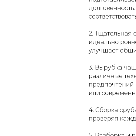
долговечность.
соответствова
2. Тщательная 
идеально ровно
улучшает общи
3. Вырубка ча
различные техн
предпочтений 
или современн
4. Сборка сруб
проверяя кажды
5. Разборка и 