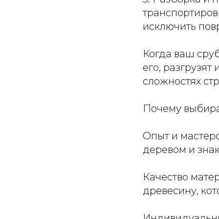
транспортиров
исключить пов
Когда ваш сруб
его, разгрузят
сложностях ст
Почему выбира
Опыт и мастер
деревом и зна
Качество мате
древесину, кот
Индивидуальны