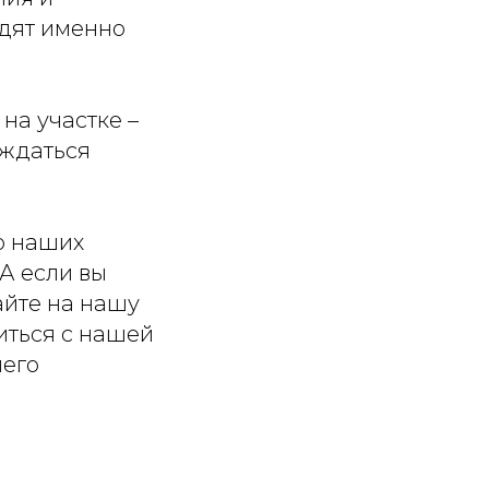
одят именно
на участке –
аждаться
 о наших
 А если вы
айте на нашу
иться с нашей
шего