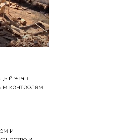
дый этап
ным контролем
аем и
качество и