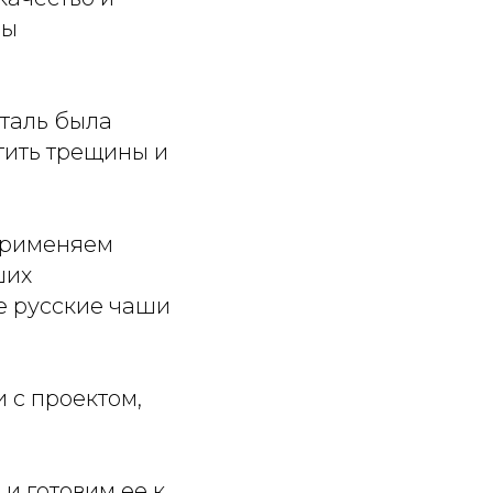
бы
еталь была
тить трещины и
 применяем
ших
е русские чаши
 с проектом,
и готовим ее к