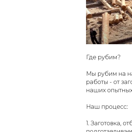
Где рубим?
Мы рубим на н
работы - от за
наших опытных
Наш процесс:
1. Заготовка, 
подготавливаем