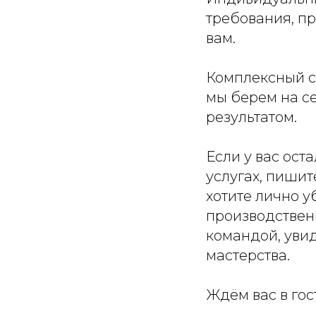
требования, п
вам.
Комплексный се
мы берем на се
результатом.
Если у вас ост
услугах, пишит
хотите лично у
производствен
командой, уви
мастерства.
Ждём вас в гос