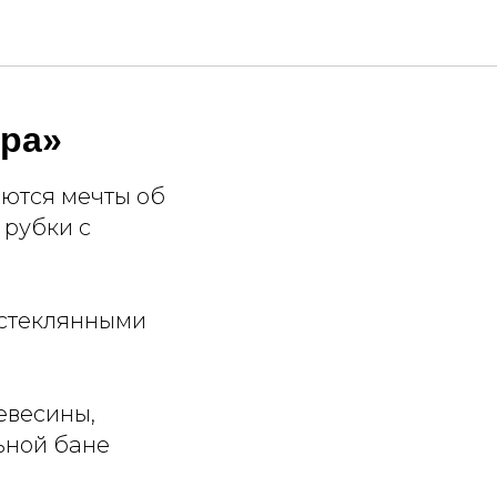
ора»
аются мечты об
 рубки с
 стеклянными
евесины,
льной бане