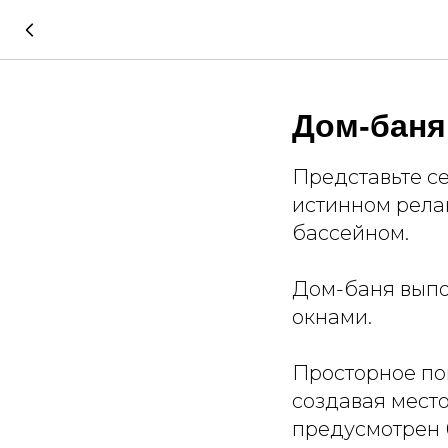
Дом-баня
Представьте с
истинном рела
бассейном.
Дом-баня выпо
окнами.
Просторное по
создавая место
предусмотрен 